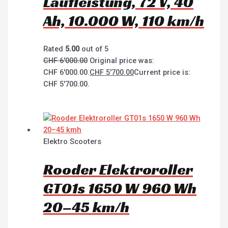
Laufleistung, 72 V, 40
Ah, 10.000 W, 110 km/h
Rated
5.00
out of 5
CHF
6'000.00
Original price was:
CHF 6'000.00.
CHF
5'700.00
Current price is:
CHF 5'700.00.
Elektro Scooters
Rooder Elektroroller
GT01s 1650 W 960 Wh
20–45 km/h