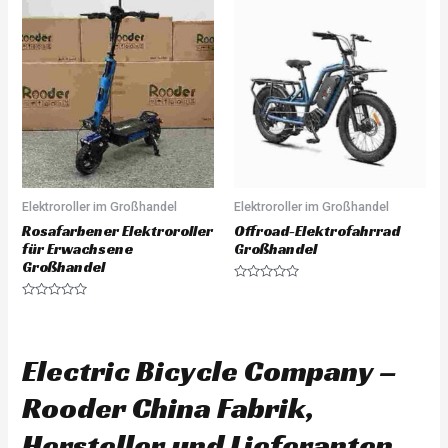
e
0
d
o
0
u
o
t
u
o
t
f
o
5
f
5
Elektroroller im Großhandel
Elektroroller im Großhandel
Rosafarbener Elektroroller
Offroad-Elektrofahrrad
für Erwachsene
Großhandel
Großhandel
R
a
R
t
a
e
t
d
e
0
d
Electric Bicycle Company –
o
0
u
o
t
u
Rooder China Fabrik,
o
t
f
o
5
f
Hersteller und Lieferanten.
5