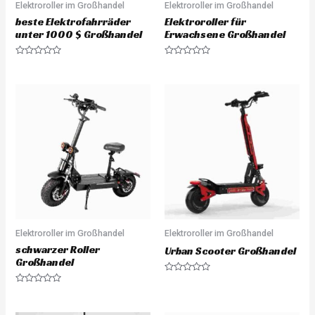
Elektroroller im Großhandel
Elektroroller im Großhandel
beste Elektrofahrräder
Elektroroller für
unter 1000 $ Großhandel
Erwachsene Großhandel
R
R
a
a
t
t
e
e
d
d
0
0
o
o
u
u
t
t
o
o
f
f
5
5
Elektroroller im Großhandel
Elektroroller im Großhandel
schwarzer Roller
Urban Scooter Großhandel
Großhandel
R
a
R
t
a
e
t
d