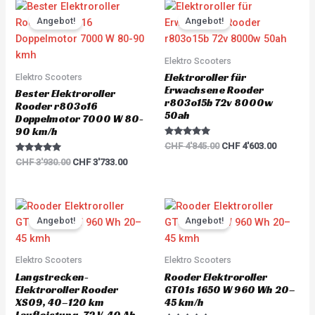
Original
Current
Original
Current
price
price
price
price
Angebot!
Angebot!
was:
is:
was:
is:
CHF 3'930.00.
CHF 3'733.00.
CHF 4'845.00.
CHF 4'60
Elektro Scooters
Elektroroller für
Elektro Scooters
Erwachsene Rooder
Bester Elektroroller
r803o15b 72v 8000w
Rooder r803o16
50ah
Doppelmotor 7000 W 80-
90 km/h
Rated
CHF
4'845.00
CHF
4'603.00
5.00
Rated
out of 5
CHF
3'930.00
CHF
3'733.00
5.00
out of 5
Original
Current
Original
Current
price
price
price
price
Angebot!
Angebot!
was:
is:
was:
is:
CHF 6'000.00.
CHF 5'700.00.
CHF 1'680.00.
CHF 1'59
Elektro Scooters
Elektro Scooters
Langstrecken-
Rooder Elektroroller
Elektroroller Rooder
GT01s 1650 W 960 Wh 20–
XS09, 40–120 km
45 km/h
Laufleistung, 72 V, 40 Ah,