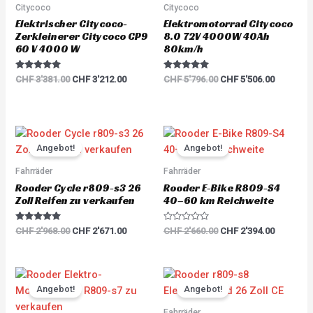
Citycoco
Citycoco
Elektrischer Citycoco-
Elektromotorrad Citycoco
Zerkleinerer Citycoco CP9
8.0 72V 4000W 40Ah
60 V 4000 W
80km/h
Rated
Rated
CHF
3'381.00
CHF
3'212.00
CHF
5'796.00
CHF
5'506.00
5.00
5.00
out of 5
out of 5
Original
Current
Original
Current
price
price
price
price
Angebot!
Angebot!
was:
is:
was:
is:
CHF 2'968.00.
CHF 2'671.00.
CHF 2'660.00.
CHF 2'39
Fahrräder
Fahrräder
Rooder Cycle r809-s3 26
Rooder E-Bike R809-S4
Zoll Reifen zu verkaufen
40–60 km Reichweite
Rated
R
CHF
2'968.00
CHF
2'671.00
CHF
2'660.00
CHF
2'394.00
5.00
a
out of 5
t
e
d
0
Original
Current
Original
Current
o
price
price
price
price
u
Angebot!
Angebot!
was:
is:
was:
is:
t
o
CHF 2'893.00.
CHF 2'603.00.
CHF 2'893.00.
CHF 2'60
Fahrräder
f