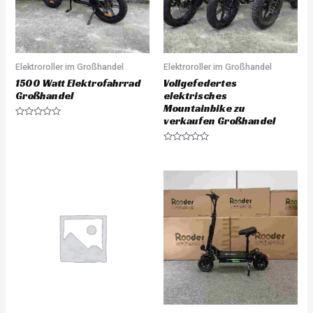
Elektroroller im Großhandel
Elektroroller im Großhandel
1500 Watt Elektrofahrrad
Vollgefedertes
Großhandel
elektrisches
Mountainbike zu
verkaufen Großhandel
R
a
t
e
R
d
a
0
t
o
e
u
d
t
0
o
o
f
u
5
t
o
f
5