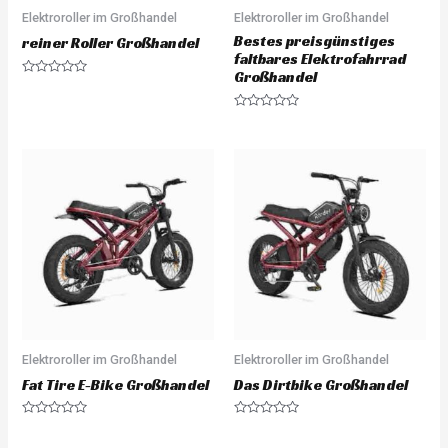
Elektroroller im Großhandel
Elektroroller im Großhandel
Bestes preisgünstiges
reiner Roller Großhandel
faltbares Elektrofahrrad
Großhandel
R
a
t
R
e
a
d
t
0
e
o
d
u
0
t
o
o
u
f
t
5
o
f
5
Elektroroller im Großhandel
Elektroroller im Großhandel
Fat Tire E-Bike Großhandel
Das Dirtbike Großhandel
R
R
a
a