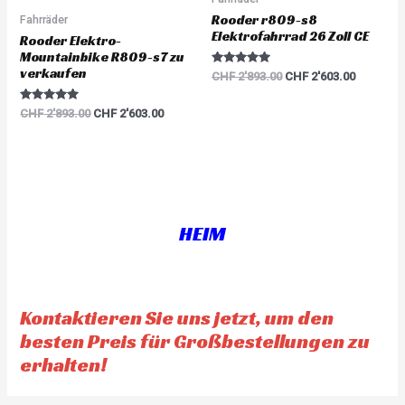
5
Rooder r809-s8
Fahrräder
Elektrofahrrad 26 Zoll CE
Rooder Elektro-
Mountainbike R809-s7 zu
verkaufen
Rated
CHF
2'893.00
CHF
2'603.00
5.00
out of 5
Rated
CHF
2'893.00
CHF
2'603.00
5.00
out of 5
HEIM
Kontaktieren Sie uns jetzt, um den
besten Preis für Großbestellungen zu
erhalten!