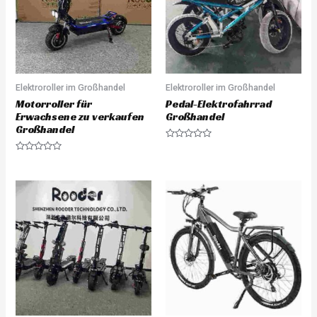
Elektroroller im Großhandel
Elektroroller im Großhandel
Motorroller für
Pedal-Elektrofahrrad
Erwachsene zu verkaufen
Großhandel
Großhandel
R
a
R
t
a
e
t
d
e
0
d
o
0
u
o
t
u
o
t
f
o
5
f
5