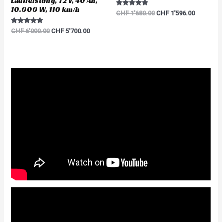
Laufleistung, 72 V, 40 Ah,
10.000 W, 110 km/h
Rated
CHF
1'680.00
CHF
1'596.00
5.00
out of 5
Rated
CHF
6'000.00
CHF
5'700.00
5.00
out of 5