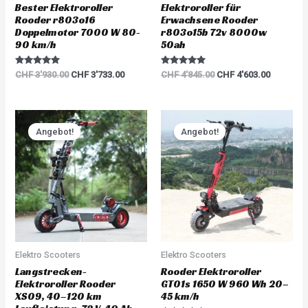
Bester Elektroroller
Elektroroller für
Rooder r803o16
Erwachsene Rooder
Doppelmotor 7000 W 80-
r803o15b 72v 8000w
90 km/h
50ah
Rated
Rated
CHF
3'930.00
CHF
3'733.00
CHF
4'845.00
CHF
4'603.00
5.00
5.00
out of 5
out of 5
Original
Current
Original
Current
price
price
price
price
Angebot!
Angebot!
was:
is:
was:
is:
CHF 6'000.00.
CHF 5'700.00.
CHF 1'680.00.
CHF 1'59
Elektro Scooters
Elektro Scooters
Langstrecken-
Rooder Elektroroller
Elektroroller Rooder
GT01s 1650 W 960 Wh 20–
XS09, 40–120 km
45 km/h