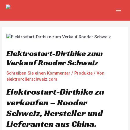
Zum
Beitragsnavigation
MAIN
Inhalt
MEN
springen
Elektrostart-Dirtbike zum
Verkauf Rooder Schweiz
Schreiben Sie einen Kommentar
/
Produkte
/ Von
elektrorollerschweiz.com
Elektrostart-Dirtbike zu
verkaufen – Rooder
Schweiz, Hersteller und
Lieferanten aus China.