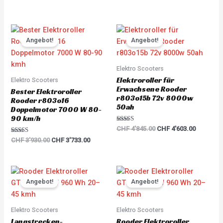
out of 5
Original
Current
Original
Current
price
price
price
price
Angebot!
Angebot!
was:
is:
was:
is:
CHF 3'930.00.
CHF 3'733.00.
CHF 4'845.00.
CHF 4'60
Elektro Scooters
Elektroroller für
Elektro Scooters
Erwachsene Rooder
Bester Elektroroller
r803o15b 72v 8000w
Rooder r803o16
50ah
Doppelmotor 7000 W 80-
90 km/h
Rated
CHF
4'845.00
CHF
4'603.00
5.00
Rated
out of 5
CHF
3'930.00
CHF
3'733.00
5.00
out of 5
Original
Current
Original
Current
price
price
price
price
Angebot!
Angebot!
was:
is:
was:
is:
CHF 6'000.00.
CHF 5'700.00.
CHF 1'680.00.
CHF 1'59
Elektro Scooters
Elektro Scooters
Langstrecken-
Rooder Elektroroller