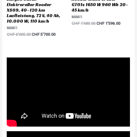
Elektroroller Rooder
GT01s 1650 W 960 Wh 20–
XS09, 40–120 km
45 km/h
Laufleistung, 72 V, 40 Ah,
10.000 W, 110 km/h
Rated
CHF
1'680.00
CHF
1'596.00
5.00
out of 5
Rated
CHF
6'000.00
CHF
5'700.00
5.00
out of 5