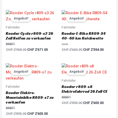
Original
Current
Original
Current
price
price
price
price
Angebot!
Angebot!
was:
is:
was:
is:
CHF 2'968.00.
CHF 2'671.00.
CHF 2'660.00.
CHF 2'39
Fahrräder
Fahrräder
Rooder Cycle r809-s3 26
Rooder E-Bike R809-S4
Zoll Reifen zu verkaufen
40–60 km Reichweite
Rated
R
CHF
2'968.00
CHF
2'671.00
CHF
2'660.00
CHF
2'394.00
5.00
a
out of 5
t
e
d
0
Original
Current
Original
Current
o
price
price
price
price
u
Angebot!
Angebot!
was:
is:
was:
is:
t
o
CHF 2'893.00.
CHF 2'603.00.
CHF 2'893.00.
CHF 2'60
Fahrräder
f
5
Rooder r809-s8
Fahrräder
Elektrofahrrad 26 Zoll CE
Rooder Elektro-
Mountainbike R809-s7 zu
verkaufen
Rated
CHF
2'893.00
CHF
2'603.00
5.00
out of 5
Rated
CHF
2'893.00
CHF
2'603.00
5.00