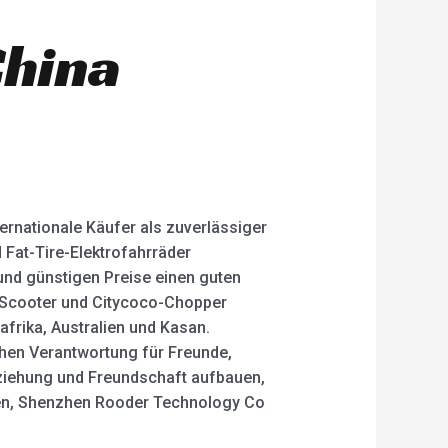
t
e
d
China
0
o
u
t
o
f
5
ternationale Käufer als zuverlässiger
d Fat-Tire-Elektrofahrräder
 und günstigen Preise einen guten
E-Scooter und Citycoco-Chopper
afrika, Australien und Kasan.
chen Verantwortung für Freunde,
eziehung und Freundschaft aufbauen,
mmen, Shenzhen Rooder Technology Co