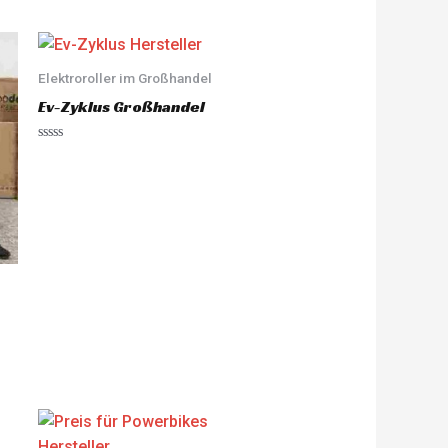
Elektroroller im Großhandel
Ev-Zyklus Großhandel
R
a
t
e
d
0
o
u
t
o
f
5