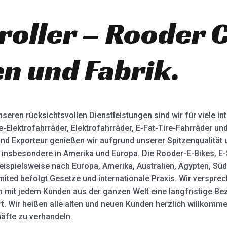
t
e
d
oroller – Rooder 
0
o
u
t
o
en und Fabrik.
f
5
seren rücksichtsvollen Dienstleistungen sind wir für viele in
ire-Elektrofahrräder, Elektrofahrräder, E-Fat-Tire-Fahrräder un
 und Exporteur genießen wir aufgrund unserer Spitzenqualität
, insbesondere in Amerika und Europa. Die Rooder-E-Bikes, 
beispielsweise nach Europa, Amerika, Australien, Ägypten, Süd
ted befolgt Gesetze und internationale Praxis. Wir verspre
n mit jedem Kunden aus der ganzen Welt eine langfristige B
rt. Wir heißen alle alten und neuen Kunden herzlich willko
äfte zu verhandeln.