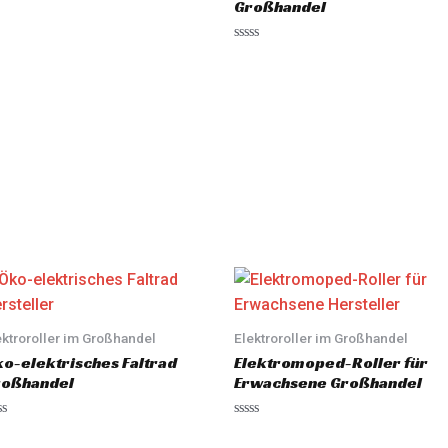
Großhandel
R
a
t
e
d
0
o
u
t
o
f
5
ektroroller im Großhandel
Elektroroller im Großhandel
o-elektrisches Faltrad
Elektromoped-Roller für
roßhandel
Erwachsene Großhandel
R
a