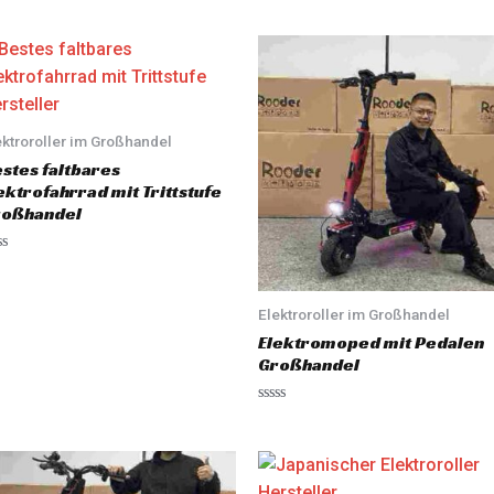
ektroroller im Großhandel
stes faltbares
ektrofahrrad mit Trittstufe
roßhandel
Elektroroller im Großhandel
Elektromoped mit Pedalen
Großhandel
R
a
t
e
d
0