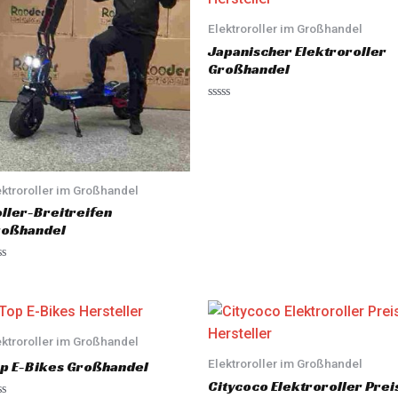
o
u
Elektroroller im Großhandel
t
o
Japanischer Elektroroller
f
5
Großhandel
R
a
t
e
d
0
o
ektroroller im Großhandel
u
t
ller-Breitreifen
o
f
roßhandel
5
ektroroller im Großhandel
Elektroroller im Großhandel
p E-Bikes Großhandel
Citycoco Elektroroller Prei