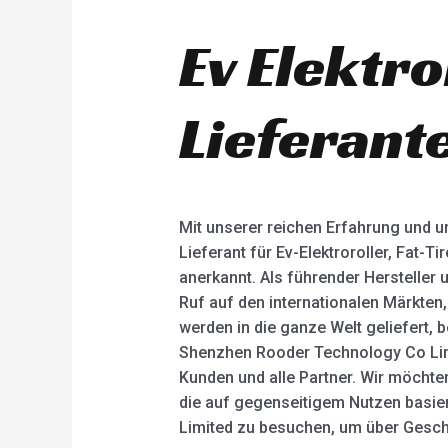
t
t
e
e
d
d
Ev Elektr
0
0
o
o
u
u
t
t
o
o
Lieferant
f
f
5
5
Mit unserer reichen Erfahrung und un
Lieferant für Ev-Elektroroller, Fat-T
anerkannt. Als führender Hersteller
Ruf auf den internationalen Märkten
werden in die ganze Welt geliefert, 
Shenzhen Rooder Technology Co Limi
Kunden und alle Partner. Wir möchte
die auf gegenseitigem Nutzen basie
Limited zu besuchen, um über Gesch