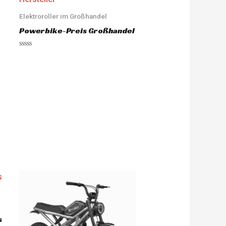
Elektroroller im Großhandel
Powerbike-Preis Großhandel
R
a
t
e
d
0
o
u
t
o
f
5
s