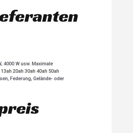
ieferanten
 W, 4000 W usw. Maximale
ah 13ah 20ah 30ah 40ah 50ah
msen, Federung, Gelände- oder
preis