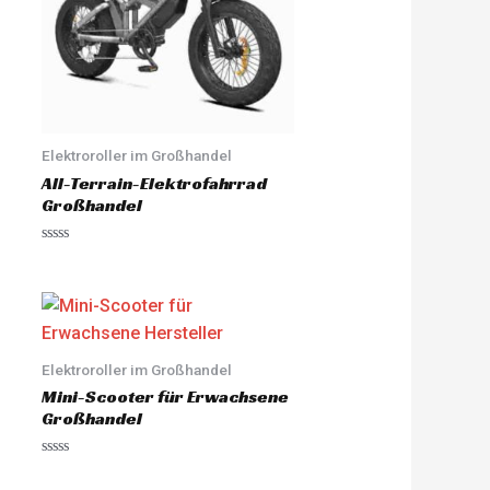
Elektroroller im Großhandel
All-Terrain-Elektrofahrrad
Großhandel
R
a
t
e
d
0
o
u
Elektroroller im Großhandel
t
o
Mini-Scooter für Erwachsene
f
5
Großhandel
R
a