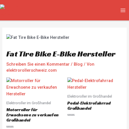
Zum
Beitragsnavigation
MA
Inhalt
ME
springen
Fat Tire Bike E-Bike Hersteller
Schreiben Sie einen Kommentar
/
Blog
/ Von
elektrorollerschweiz.com
Elektroroller im Großhandel
Pedal-Elektrofahrrad
Elektroroller im Großhandel
Großhandel
Motorroller für
Erwachsene zu verkaufen
Großhandel
R
a
t