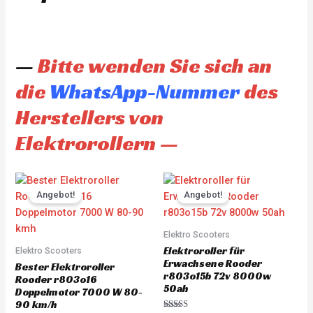
—
Bitte wenden Sie sich an
die
WhatsApp-Nummer
des
Herstellers von
Elektrorollern —
Original
Current
Original
Current
price
price
price
price
Angebot!
Angebot!
was:
is:
was:
is:
CHF 3'930.00.
CHF 3'733.00.
CHF 4'845.00.
CHF 4'60
Elektro Scooters
Elektroroller für
Elektro Scooters
Erwachsene Rooder
Bester Elektroroller
r803o15b 72v 8000w
Rooder r803o16
50ah
Doppelmotor 7000 W 80-
90 km/h