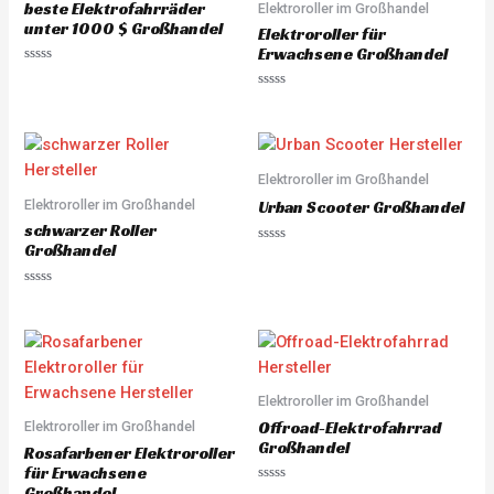
beste Elektrofahrräder
Elektroroller im Großhandel
t
o
unter 1000 $ Großhandel
Elektroroller für
f
5
Erwachsene Großhandel
R
a
R
t
a
e
t
d
e
0
d
o
0
u
o
Elektroroller im Großhandel
t
u
o
Elektroroller im Großhandel
t
Urban Scooter Großhandel
f
o
5
schwarzer Roller
f
5
Großhandel
R
a
t
e
R
d
a
0
t
o
e
u
d
t
0
o
o
f
u
5
Elektroroller im Großhandel
t
o
Offroad-Elektrofahrrad
Elektroroller im Großhandel
f
5
Großhandel
Rosafarbener Elektroroller
für Erwachsene
Großhandel
R