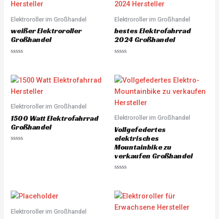
0
u
o
t
u
o
Elektroroller im Großhandel
Elektroroller im Großhandel
t
f
o
5
weißer Elektroroller
bestes Elektrofahrrad
f
5
Großhandel
2024 Großhandel
R
R
a
a
t
t
e
e
d
d
0
0
o
o
u
u
Elektroroller im Großhandel
t
t
o
o
1500 Watt Elektrofahrrad
Elektroroller im Großhandel
f
f
5
5
Großhandel
Vollgefedertes
elektrisches
Mountainbike zu
R
a
verkaufen Großhandel
t
e
d
R
0
a
o
t
u
e
t
d
o
0
f
o
Elektroroller im Großhandel
5
u