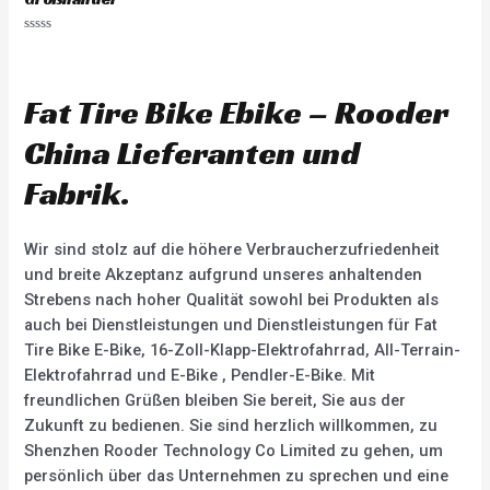
a
t
e
R
d
a
0
t
o
e
u
d
Fat Tire Bike Ebike – Rooder
t
0
o
o
f
u
China Lieferanten und
5
t
o
f
Fabrik.
5
Wir sind stolz auf die höhere Verbraucherzufriedenheit
und breite Akzeptanz aufgrund unseres anhaltenden
Strebens nach hoher Qualität sowohl bei Produkten als
auch bei Dienstleistungen und Dienstleistungen für Fat
Tire Bike E-Bike, 16-Zoll-Klapp-Elektrofahrrad, All-Terrain-
Elektrofahrrad und E-Bike , Pendler-E-Bike. Mit
freundlichen Grüßen bleiben Sie bereit, Sie aus der
Zukunft zu bedienen. Sie sind herzlich willkommen, zu
Shenzhen Rooder Technology Co Limited zu gehen, um
persönlich über das Unternehmen zu sprechen und eine