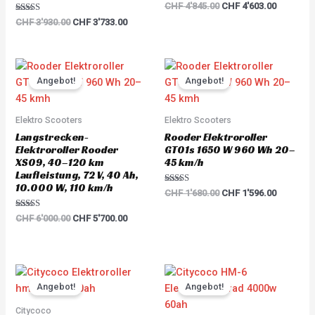
Rated
CHF
4'845.00
CHF
4'603.00
5.00
Rated
out of 5
CHF
3'930.00
CHF
3'733.00
5.00
out of 5
Original
Current
Original
Current
price
price
price
price
Angebot!
Angebot!
was:
is:
was:
is:
CHF 6'000.00.
CHF 5'700.00.
CHF 1'680.00.
CHF 1'59
Elektro Scooters
Elektro Scooters
Langstrecken-
Rooder Elektroroller
Elektroroller Rooder
GT01s 1650 W 960 Wh 20–
XS09, 40–120 km
45 km/h
Laufleistung, 72 V, 40 Ah,
10.000 W, 110 km/h
Rated
CHF
1'680.00
CHF
1'596.00
5.00
out of 5
Rated
CHF
6'000.00
CHF
5'700.00
5.00
out of 5
Original
Current
Original
Current
price
price
price
price
Angebot!
Angebot!
was:
is:
was:
is:
CHF 3'783.00.
CHF 3'594.00.
CHF 5'217.00.
CHF 4'95
Citycoco