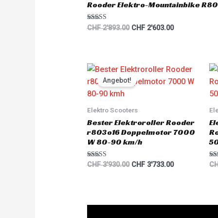
Rooder Elektro-Mountainbike R80
Rated
CHF
2'893.00
CHF
2'603.00
5.00
out of 5
Original
Current
price
price
Angebot!
was:
is:
CHF 3'930.00.
CHF 3'733.00.
Elektro Scooters
El
Bester Elektroroller Rooder
El
r803o16 Doppelmotor 7000
R
W 80-90 km/h
5
Rated
Ra
CHF
3'930.00
CHF
3'733.00
C
5.00
5.
out of 5
out