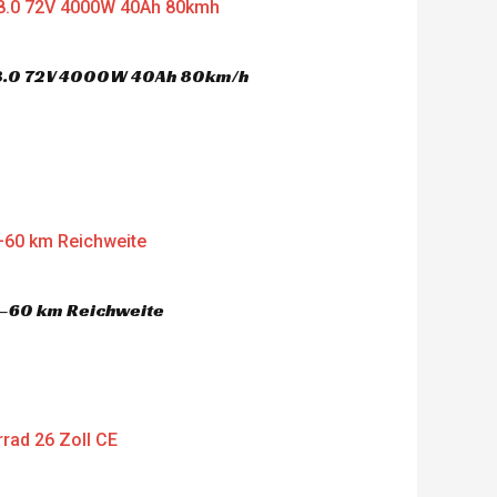
nt
'506.00.
 8.0 72V 4000W 40Ah 80km/h
nt
'394.00.
–60 km Reichweite
nt
'603.00.