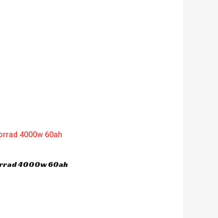
nt
'956.00.
orrad 4000w 60ah