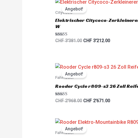
Original
Current
price
price
Angebot!
was:
is:
Citycoco
CHF 3'381.00.
CHF 3'212.00.
Elektrischer Citycoco-Zerkleiner
W
Rated
CHF
3'381.00
CHF
3'212.00
5.00
out of 5
Original
Current
price
price
Angebot!
was:
is:
Fahrräder
CHF 2'968.00.
CHF 2'671.00.
Rooder Cycle r809-s3 26 Zoll Reif
Rated
CHF
2'968.00
CHF
2'671.00
5.00
out of 5
Original
Current
price
price
Angebot!
was:
is:
Fahrräder
CHF 2'893.00.
CHF 2'603.00.