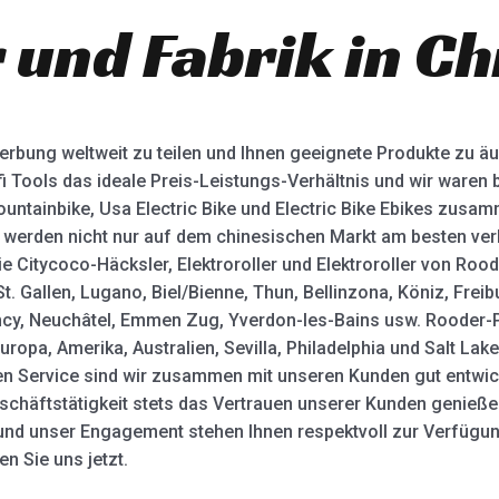
 und Fabrik in Ch
Werbung weltweit zu teilen und Ihnen geeignete Produkte zu ä
fi Tools das ideale Preis-Leistungs-Verhältnis und wir waren
Mountainbike, Usa Electric Bike und Electric Bike Ebikes zusa
 werden nicht nur auf dem chinesischen Markt am besten ver
e Citycoco-Häcksler, Elektroroller und Elektroroller von Roode
St. Gallen, Lugano, Biel/Bienne, Thun, Bellinzona, Köniz, Fre
Lancy, Neuchâtel, Emmen Zug, Yverdon-les-Bains usw. Rooder-
uropa, Amerika, Australien, Sevilla, Philadelphia und Salt Lake
en Service sind wir zusammen mit unseren Kunden gut entw
schäftstätigkeit stets das Vertrauen unserer Kunden genießen.
t und unser Engagement stehen Ihnen respektvoll zur Verfügun
n Sie uns jetzt.