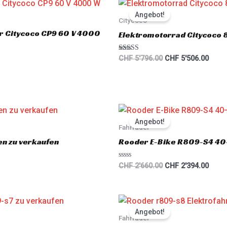
Original
Curre
price
price
Angebot!
was:
is:
Citycoco
CHF 5'796.00.
CHF 5
er Citycoco CP9 60 V 4000
Elektromotorrad Citycoco
Rated
CHF
5'796.00
CHF
5'506.00
5.00
out of 5
Original
Curre
price
price
Angebot!
was:
is:
Fahrräder
CHF 2'660.00.
CHF 2
en zu verkaufen
Rooder E-Bike R809-S4 40
R
CHF
2'660.00
CHF
2'394.00
a
t
e
d
0
Original
Curre
o
price
price
u
Angebot!
was:
is:
Fahrräder
t
o
CHF 2'893.00.
CHF 2