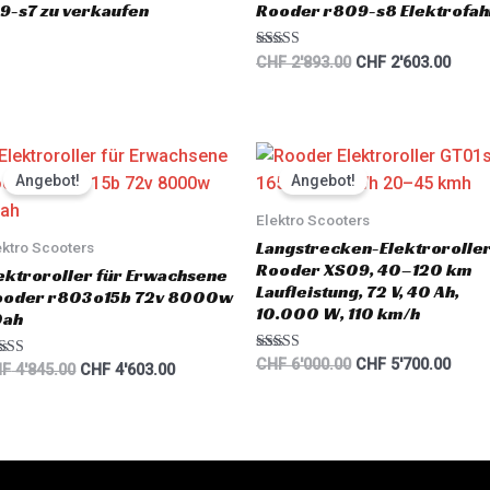
9-s7 zu verkaufen
Rooder r809-s8 Elektrofahr
f
5
Rated
CHF
2'893.00
CHF
2'603.00
5.00
out of 5
Original
Current
Original
Curre
price
price
price
price
Angebot!
Angebot!
was:
is:
was:
is:
CHF 4'845.00.
CHF 4'603.00.
CHF 6'000.00.
CHF 5
Elektro Scooters
Langstrecken-Elektrorolle
ektro Scooters
Rooder XS09, 40–120 km
ektroroller für Erwachsene
Laufleistung, 72 V, 40 Ah,
ooder r803o15b 72v 8000w
10.000 W, 110 km/h
0ah
Rated
CHF
6'000.00
CHF
5'700.00
ted
HF
4'845.00
CHF
4'603.00
5.00
00
out of 5
 of 5