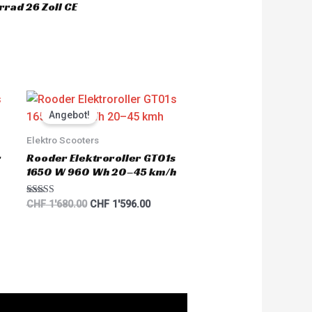
rad 26 Zoll CE
nt
Original
Current
price
price
Angebot!
was:
is:
'700.00.
CHF 1'680.00.
CHF 1'596.00.
Elektro Scooters
r
Rooder Elektroroller GT01s
1650 W 960 Wh 20–45 km/h
Rated
CHF
1'680.00
CHF
1'596.00
5.00
out of 5