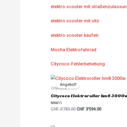
elektro scooter mit straßenzulassu
elektro scooter mit sitz
elektro scooter kaufen
Mocha Elektrofahrrad
Citycoco-Fehlerbehebung
Original
Current
price
price
Angebot!
was:
is:
Citycoco
CHF 3'783.00.
CHF 3'594.00.
Citycoco Elektroroller hm8 3000
Rated
CHF
3'783.00
CHF
3'594.00
5.00
out of 5