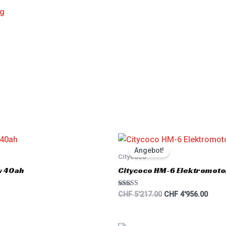
ng
Original
Curre
price
price
Angebot!
was:
is:
Citycoco
CHF 5'217.00.
CHF 4
w 40ah
Citycoco HM-6 Elektromot
Rated
CHF
5'217.00
CHF
4'956.00
5.00
out of 5