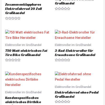
5
5
Großhandel
Zusammenklappbares
Elektrofahrrad 20 Zoll
Großhandel
R
a
t
e
R
d
a
0
t
o
e
u
d
t
0
o
o
f
u
5
Elektroroller im Großhandel
Elektroroller im Großhandel
t
o
750 Watt elektrisches Fat
3-Rad-Elektroroller für
f
5
Tire Bike Großhandel
Erwachsene Großhandel
R
R
a
a
t
t
e
e
d
d
0
0
o
o
u
u
Elektroroller im Großhandel
t
t
o
o
Elektrofahrrad ohne Pedal
Elektroroller im Großhandel
f
f
5
5
Großhandel
Kundenspezifisches
elektrisches Dirtbike