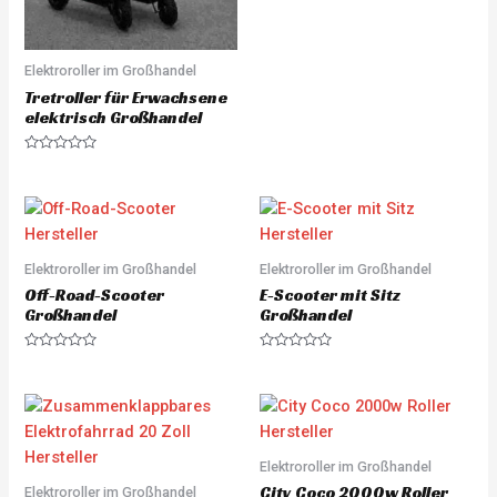
R
a
t
e
d
0
Elektroroller im Großhandel
o
u
Tretroller für Erwachsene
t
elektrisch Großhandel
o
f
5
R
a
t
e
d
0
o
u
Elektroroller im Großhandel
Elektroroller im Großhandel
t
o
Off-Road-Scooter
E-Scooter mit Sitz
f
5
Großhandel
Großhandel
R
R
a
a
t
t
e
e
d
d
0
0
o
o
u
u
Elektroroller im Großhandel
t
t
o
o
City Coco 2000w Roller
Elektroroller im Großhandel
f
f