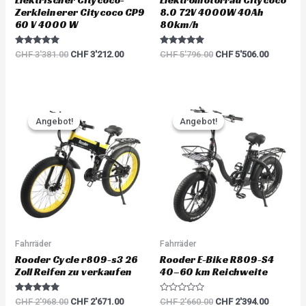
Elektrischer Citycoco-
Elektromotorrad Citycoco
Zerkleinerer Citycoco CP9
8.0 72V 4000W 40Ah
60 V 4000 W
80km/h
Rated
Rated
CHF
3'381.00
CHF
3'212.00
CHF
5'796.00
CHF
5'506.00
5.00
5.00
out of 5
out of 5
Original
Current
Original
Current
price
price
price
price
Angebot!
Angebot!
Angebot!
Angebot!
was:
is:
was:
is:
CHF 2'968.00.
CHF 2'671.00.
CHF 2'660.00.
CHF 2'39
Fahrräder
Fahrräder
Rooder Cycle r809-s3 26
Rooder E-Bike R809-S4
Zoll Reifen zu verkaufen
40–60 km Reichweite
Rated
R
CHF
2'968.00
CHF
2'671.00
CHF
2'660.00
CHF
2'394.00