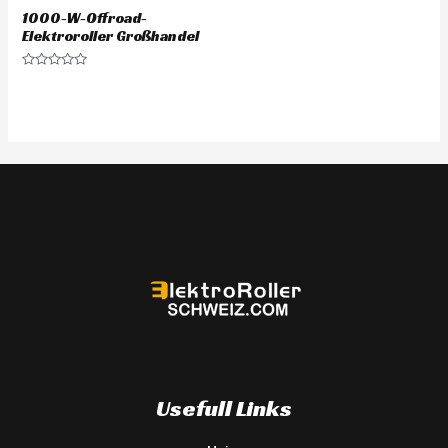
1000-W-Offroad-
Elektroroller Großhandel
Rated
0
out
of
5
Usefull Links