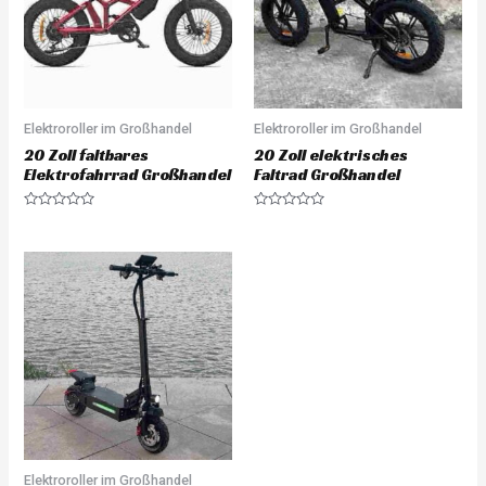
Elektroroller im Großhandel
Elektroroller im Großhandel
20 Zoll faltbares
20 Zoll elektrisches
Elektrofahrrad Großhandel
Faltrad Großhandel
Rated
Rated
0
0
out
out
of
of
5
5
Elektroroller im Großhandel