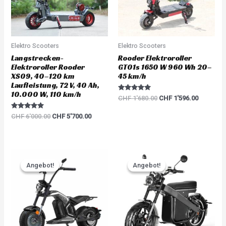
Elektro Scooters
Elektro Scooters
Langstrecken-
Rooder Elektroroller
Elektroroller Rooder
GT01s 1650 W 960 Wh 20–
XS09, 40–120 km
45 km/h
Laufleistung, 72 V, 40 Ah,
10.000 W, 110 km/h
Rated
CHF
1'680.00
CHF
1'596.00
5.00
out of 5
Rated
CHF
6'000.00
CHF
5'700.00
5.00
out of 5
Original
Current
Original
Current
price
price
price
price
Angebot!
Angebot!
Angebot!
Angebot!
was:
is:
was:
is:
CHF 3'783.00.
CHF 3'594.00.
CHF 5'217.00.
CHF 4'95