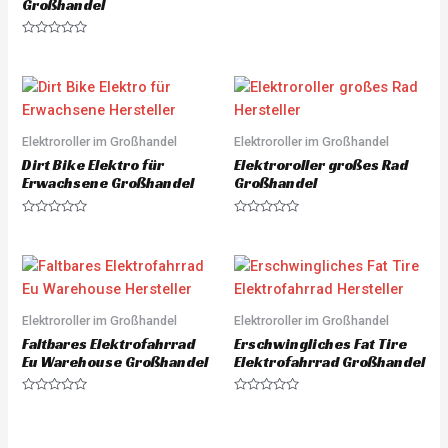
Großhandel
R
a
t
e
R
d
a
0
t
o
e
u
d
t
0
o
o
f
u
5
Elektroroller im Großhandel
Elektroroller im Großhandel
t
o
Dirt Bike Elektro für
Elektroroller großes Rad
f
5
Erwachsene Großhandel
Großhandel
R
R
a
a
t
t
e
e
d
d
0
0
o
o
u
u
Elektroroller im Großhandel
Elektroroller im Großhandel
t
t
o
o
Faltbares Elektrofahrrad
Erschwingliches Fat Tire
f
f
5
5
Eu Warehouse Großhandel
Elektrofahrrad Großhandel
R
R
a
a
t
t
e
e