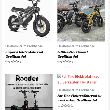
Elektroroller im Großhandel
Elektroroller im Großhandel
Super-Elektrofahrrad
E-Bike-Sortiment
Großhandel
Großhandel
R
R
a
a
t
t
e
e
d
d
0
0
o
o
u
u
Elektroroller im Großhandel
t
t
o
o
Fat Tire Elektrofahrrad zu
f
f
5
5
verkaufen Großhandel