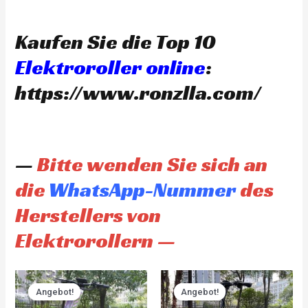
Kaufen Sie die Top 10
Elektroroller online
:
https://www.ronzlla.com/
—
Bitte wenden Sie sich an
die
WhatsApp-Nummer
des
Herstellers von
Elektrorollern —
Original
Current
Original
Current
price
price
price
price
Angebot!
Angebot!
Angebot!
Angebot!
was:
is:
was:
is: