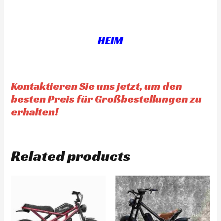
d
d
0
0
o
o
u
u
t
t
o
o
f
f
HEIM
5
5
Kontaktieren Sie uns jetzt, um den
besten Preis für Großbestellungen zu
erhalten!
Related products