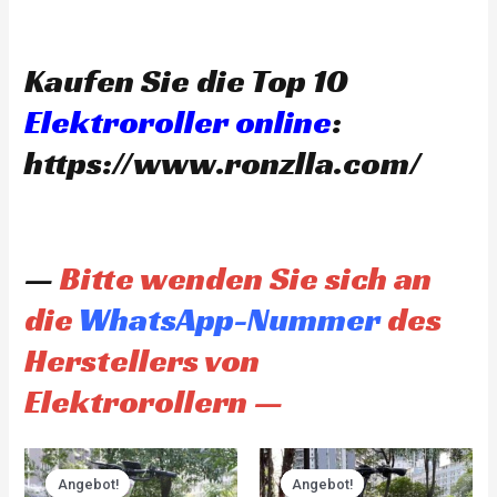
Kaufen Sie die Top 10
Elektroroller online
:
https://www.ronzlla.com/
—
Bitte wenden Sie sich an
die
WhatsApp-Nummer
des
Herstellers von
Elektrorollern —
Original
Current
Original
Current
price
price
price
price
Angebot!
Angebot!
Angebot!
Angebot!
was:
is:
was:
is: