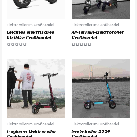
Elektroroller im Großhandel
Elektroroller im Großhandel
Leichtes elektrisches
All-Terrain-Elektroroller
Dirtbike Großhandel
Großhandel
R
R
a
a
t
t
e
e
d
d
0
0
o
o
u
u
t
t
o
o
f
f
5
5
Elektroroller im Großhandel
Elektroroller im Großhandel
tragbarer Elektroroller
beste Roller 2024
Großhandel
Großhandel