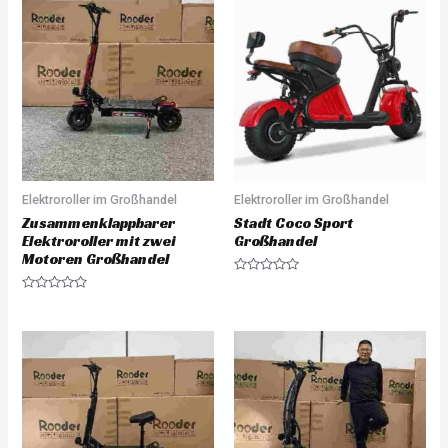
Elektroroller im Großhandel
Elektroroller im Großhandel
Zusammenklappbarer
Stadt Coco Sport
Elektroroller mit zwei
Großhandel
Motoren Großhandel
R
a
R
t
a
e
t
d
e
0
d
o
0
u
o
t
u
o
t
f
o
5
f
5