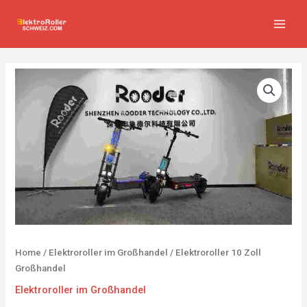
Zum
MAIN
Inhalt
MEN
springen
Home
/
Elektroroller im Großhandel
/ Elektroroller 10 Zoll
Großhandel
Elektroroller im Großhandel