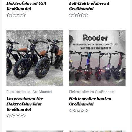
Elektrofahrrad USA
Zoll-Elektrofahrrad
Großhandel
Großhandel
R
R
a
a
t
t
e
e
d
d
0
0
o
o
u
u
t
t
o
o
f
f
5
5
Elektroroller im Großhandel
Elektroroller im Großhandel
Unternehmen für
Elektroroller kaufen
Elektrofahrräder
Großhandel
Großhandel
R
a
R
t
a
e
t
d
e