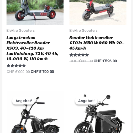
Elektro Scooters
Elektro Scooters
Langstrecken-
Rooder Elektroroller
Elektroroller Rooder
GT01s 1650 W 960 Wh 20–
XS09, 40–120 km
45 km/h
Laufleistung, 72 V, 40 Ah,
10.000 W, 110 km/h
Rated
CHF
1'680.00
CHF
1'596.00
5.00
out of 5
Rated
CHF
6'000.00
CHF
5'700.00
5.00
out of 5
Original
Current
Original
Current
price
price
price
price
Angebot!
Angebot!
Angebot!
Angebot!
was:
is:
was:
is:
CHF 3'783.00.
CHF 3'594.00.
CHF 5'217.00.
CHF 4'95