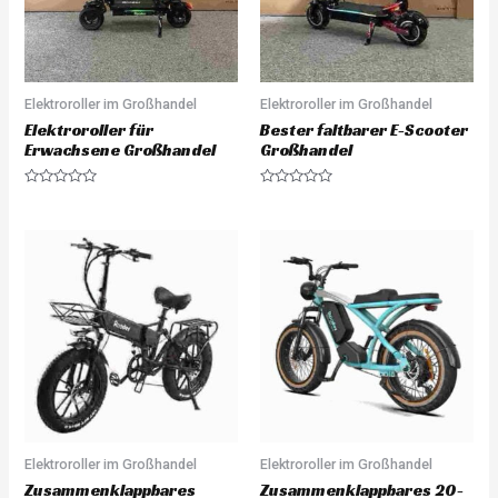
Elektroroller im Großhandel
Elektroroller im Großhandel
Elektroroller für
Bester faltbarer E-Scooter
Erwachsene Großhandel
Großhandel
R
R
a
a
t
t
e
e
d
d
0
0
o
o
u
u
t
t
o
o
f
f
5
5
Elektroroller im Großhandel
Elektroroller im Großhandel
Zusammenklappbares
Zusammenklappbares 20-