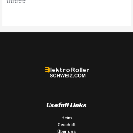
Rated
0
out
of
5
Usefull Links
Heim
Geschäft
Über uns