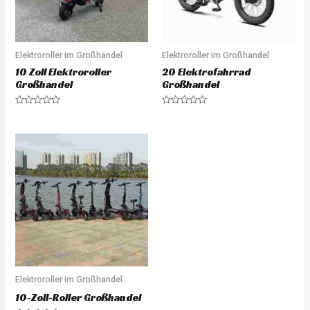
Elektroroller im Großhandel
Elektroroller im Großhandel
10 Zoll Elektroroller
20 Elektrofahrrad
Großhandel
Großhandel
Rated
Rated
0
0
out
out
of
of
5
5
Elektroroller im Großhandel
10-Zoll-Roller Großhandel