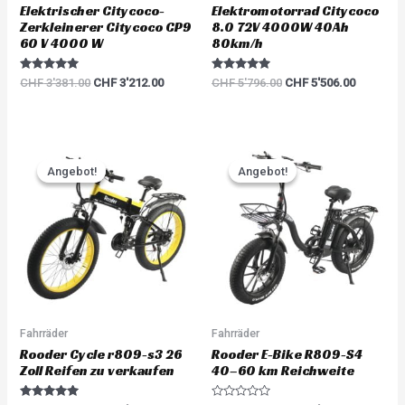
Elektrischer Citycoco-
Elektromotorrad Citycoco
Zerkleinerer Citycoco CP9
8.0 72V 4000W 40Ah
60 V 4000 W
80km/h
Rated
Rated
CHF
3'381.00
CHF
3'212.00
CHF
5'796.00
CHF
5'506.00
5.00
5.00
out of 5
out of 5
Original
Current
Original
Current
price
price
price
price
Angebot!
Angebot!
Angebot!
Angebot!
was:
is:
was:
is:
CHF 2'968.00.
CHF 2'671.00.
CHF 2'660.00.
CHF 2'39
Fahrräder
Fahrräder
Rooder Cycle r809-s3 26
Rooder E-Bike R809-S4
Zoll Reifen zu verkaufen
40–60 km Reichweite