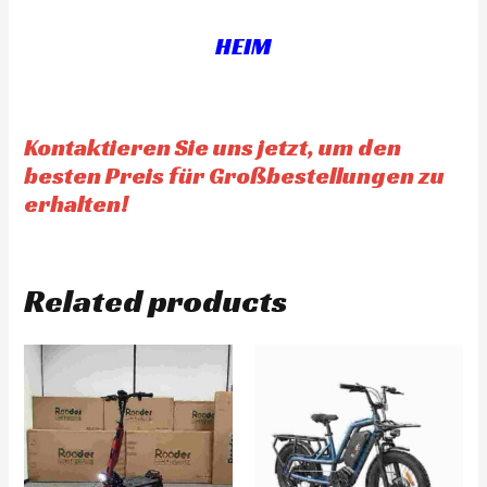
t
t
o
o
f
f
HEIM
5
5
Kontaktieren Sie uns jetzt, um den
besten Preis für Großbestellungen zu
erhalten!
Related products