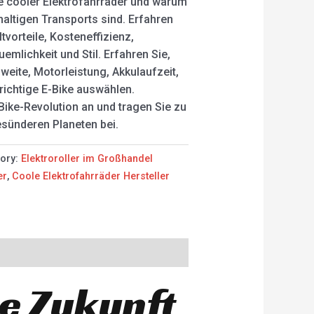
le cooler Elektrofahrräder und warum
haltigen Transports sind. Erfahren
vorteile, Kosteneffizienz,
emlichkeit und Stil. Erfahren Sie,
weite, Motorleistung, Akkulaufzeit,
richtige E-Bike auswählen.
-Bike-Revolution an und tragen Sie zu
sünderen Planeten bei.
ory:
Elektroroller im Großhandel
er
,
Coole Elektrofahrräder Hersteller
ie Zukunft