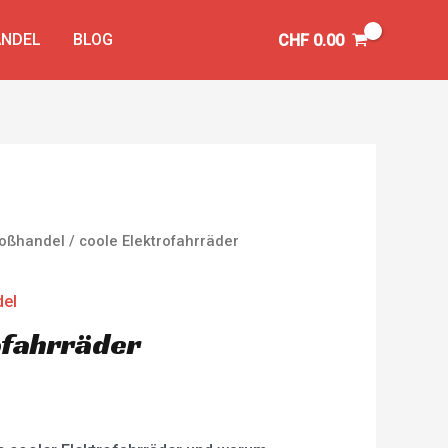
NDEL
BLOG
CHF
0.00
Großhandel
/ coole Elektrofahrräder
del
ofahrräder