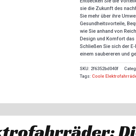
Entdecken Sie die Vortei
sie die Zukunft des nach
Sie mehr über ihre Umwelt
Gesundheitsvorteile, Bequ
wie Sie anhand von Reich
Design und Komfort das 
Schließen Sie sich der E
einem saubereren und ge
SKU:
2f6352bd040f
Categ
Tags:
Coole Elektrofahrräd
ktrofahrräder: D