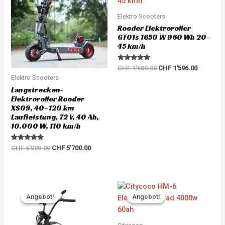
CHF 6'000.00.
CHF 5'700.00.
CHF 1'680.00.
CHF 1'59
Elektro Scooters
Rooder Elektroroller
GT01s 1650 W 960 Wh 20–
45 km/h
Rated
CHF
1'680.00
CHF
1'596.00
5.00
Elektro Scooters
out of 5
Langstrecken-
Elektroroller Rooder
XS09, 40–120 km
Laufleistung, 72 V, 40 Ah,
10.000 W, 110 km/h
Rated
CHF
6'000.00
CHF
5'700.00
5.00
out of 5
Original
Current
Original
Current
price
price
price
price
Angebot!
Angebot!
Angebot!
Angebot!
was:
is:
was:
is:
CHF 3'783.00.
CHF 3'594.00.
CHF 5'217.00.
CHF 4'95