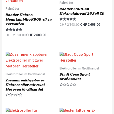
CHF 2'893.00.
CHF 2'603.00.
CHF 2'893.00.
CHF 2'60
Fahrräder
f
5
Rooder r809-s8
Fahrräder
Elektrofahrrad 26 Zoll CE
Rooder Elektro-
Mountainbike R809-s7 zu
verkaufen
Rated
CHF
2'893.00
CHF
2'603.00
5.00
out of 5
Rated
CHF
2'893.00
CHF
2'603.00
5.00
out of 5
Elektroroller im Großhandel
Stadt Coco Sport
Elektroroller im Großhandel
Großhandel
Zusammenklappbarer
Elektroroller mit zwei
Motoren Großhandel
R
a
t
e
R
d
a
0
t
o
e
u
d
t