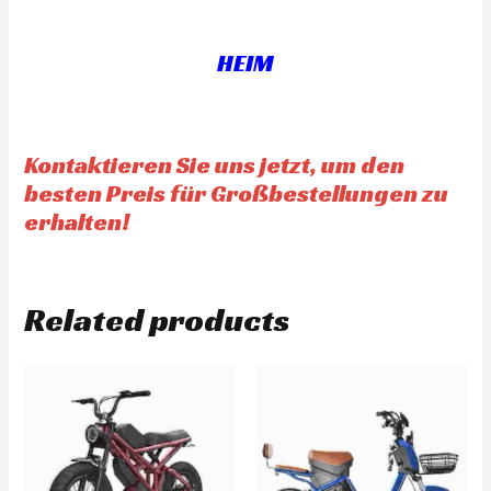
o
t
u
o
t
f
o
5
f
HEIM
5
Kontaktieren Sie uns jetzt, um den
besten Preis für Großbestellungen zu
erhalten!
Related products