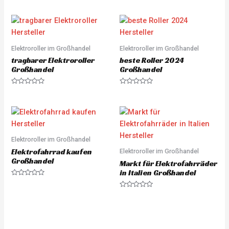
a
a
t
t
e
e
d
d
0
0
o
o
u
u
Elektroroller im Großhandel
Elektroroller im Großhandel
t
t
o
o
tragbarer Elektroroller
beste Roller 2024
f
f
5
5
Großhandel
Großhandel
R
R
a
a
t
t
e
e
d
d
0
0
o
o
u
u
Elektroroller im Großhandel
t
t
o
o
Elektrofahrrad kaufen
Elektroroller im Großhandel
f
f
5
5
Großhandel
Markt für Elektrofahrräder
in Italien Großhandel
R
a
R
t
a
e
t
d
e
0
d
o
0
u