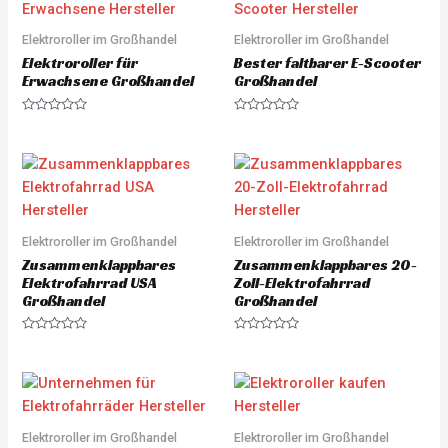
0
o
o
f
u
5
Elektroroller im Großhandel
Elektroroller im Großhandel
t
o
Elektroroller für
Bester faltbarer E-Scooter
f
5
Erwachsene Großhandel
Großhandel
R
R
a
a
t
t
e
e
d
d
0
0
o
o
u
u
t
t
o
o
Elektroroller im Großhandel
Elektroroller im Großhandel
f
f
5
5
Zusammenklappbares
Zusammenklappbares 20-
Elektrofahrrad USA
Zoll-Elektrofahrrad
Großhandel
Großhandel
R
R
a
a
t
t
e
e
d
d
0
0
o
o
u
u
Elektroroller im Großhandel
Elektroroller im Großhandel
t
t