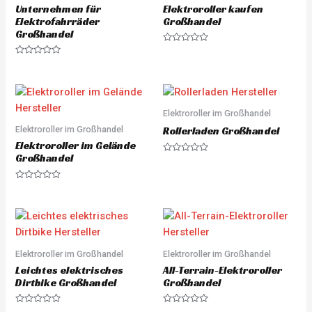
o
o
Unternehmen für
Elektroroller kaufen
f
f
5
5
Elektrofahrräder
Großhandel
Großhandel
R
a
R
t
a
e
t
d
e
0
d
o
0
u
o
Elektroroller im Großhandel
t
u
o
Elektroroller im Großhandel
t
Rollerladen Großhandel
f
o
5
Elektroroller im Gelände
f
5
Großhandel
R
a
t
e
R
d
a
0
t
o
e
u
d
t
0
o
o
f
u
5
Elektroroller im Großhandel
Elektroroller im Großhandel
t
o
Leichtes elektrisches
All-Terrain-Elektroroller
f
5
Dirtbike Großhandel
Großhandel
R
R