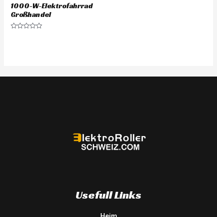
1000-W-Elektrofahrrad
Großhandel
Rated
0
out
of
5
Usefull Links
Heim