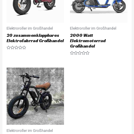
Elektroroller im Großhandel
Elektroroller im Großhandel
20 zusammenklappbares
2000 Watt
Elektrofahrrad Großhandel
Elektromotorrad
Großhandel
Rated
0
Rated
out
0
of
out
5
of
5
Elektroroller im Großhandel