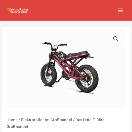
Zum
MAIN
Inhalt
MEN
springen
Home
/
Elektroroller im Großhandel
/ Das fette E-Bike
Großhandel