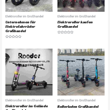
Elektroroller im Großhandel
Elektroroller im Großhandel
Unternehmen für
Elektroroller kaufen
Elektrofahrräder
Großhandel
Großhandel
R
a
R
t
a
e
t
d
e
0
d
o
0
u
o
t
u
o
t
f
o
5
f
5
Elektroroller im Großhandel
Elektroroller im Großhandel
Elektroroller im Gelände
Rollerladen Großhandel