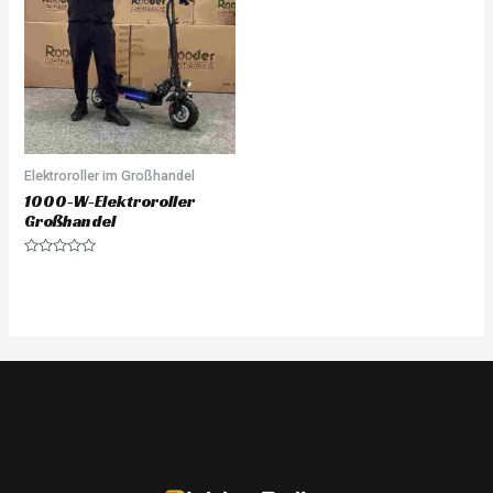
Elektroroller im Großhandel
1000-W-Elektroroller
Großhandel
Rated
0
out
of
5