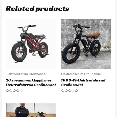
Related products
Elektroroller im Großhandel
Elektroroller im Großhandel
20 zusammenklappbares
1000-W-Elektrofahrrad
Elektrofahrrad Großhandel
Großhandel
Rated
Rated
0
0
out
out
of
of
5
5