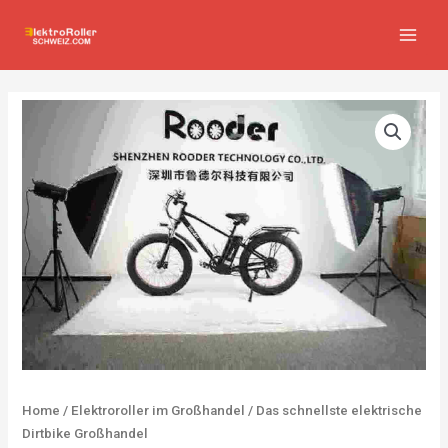
Zum
MAIN
Inhalt
MEN
springen
Home
/
Elektroroller im Großhandel
/ Das schnellste elektrische
Dirtbike Großhandel