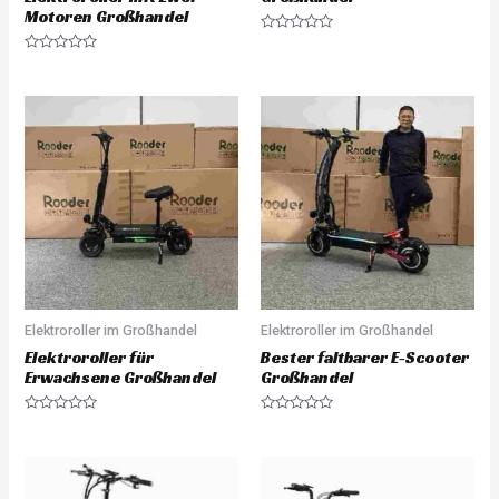
Motoren Großhandel
R
a
R
t
a
e
t
d
e
0
d
o
0
u
o
t
u
o
t
f
o
5
f
5
Elektroroller im Großhandel
Elektroroller im Großhandel
Elektroroller für
Bester faltbarer E-Scooter
Erwachsene Großhandel
Großhandel
R
R
a
a
t
t
e
e
d
d
0
0