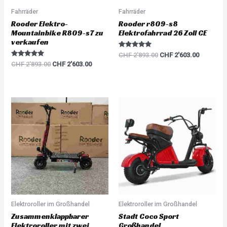
Fahrräder
Fahrräder
Rooder Elektro-
Rooder r809-s8
Mountainbike R809-s7 zu
Elektrofahrrad 26 Zoll CE
verkaufen
Rated
CHF
2'893.00
CHF
2'603.00
5.00
Rated
CHF
2'893.00
CHF
2'603.00
out of 5
5.00
out of 5
Elektroroller im Großhandel
Elektroroller im Großhandel
Zusammenklappbarer
Stadt Coco Sport
Elektroroller mit zwei
Großhandel