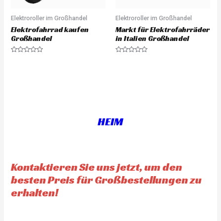
Elektroroller im Großhandel
Elektroroller im Großhandel
Elektrofahrrad kaufen
Markt für Elektrofahrräder
Großhandel
in Italien Großhandel
R
R
a
a
t
t
e
e
d
d
0
0
o
o
u
u
t
t
o
o
f
f
HEIM
5
5
Kontaktieren Sie uns jetzt, um den
besten Preis für Großbestellungen zu
erhalten!