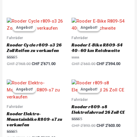
5.00
5.00
out of 5
out of 5
Original
Current
Original
Current
price
price
price
price
Angebot!
Angebot!
Angebot!
Angebot!
was:
is:
was:
is:
CHF 2'968.00.
CHF 2'671.00.
CHF 2'660.00.
CHF 2'39
Fahrräder
Fahrräder
Rooder Cycle r809-s3 26
Rooder E-Bike R809-S4
Zoll Reifen zu verkaufen
40–60 km Reichweite
Rated
R
CHF
2'968.00
CHF
2'671.00
CHF
2'660.00
CHF
2'394.00
5.00
a
out of 5
t
e
d
0
Original
Current
Original
Current
o
price
price
price
price
u
Angebot!
Angebot!
Angebot!
Angebot!
was:
is:
was:
is:
t
o
CHF 2'893.00.
CHF 2'603.00.
CHF 2'893.00.
CHF 2'60
Fahrräder
f
5
Rooder r809-s8
Fahrräder
Elektrofahrrad 26 Zoll CE
Rooder Elektro-
Mountainbike R809-s7 zu
verkaufen
Rated
CHF
2'893.00
CHF
2'603.00
5.00
out of 5