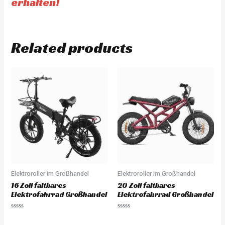
erhalten!
Related products
Elektroroller im Großhandel
Elektroroller im Großhandel
16 Zoll faltbares
20 Zoll faltbares
Elektrofahrrad Großhandel
Elektrofahrrad Großhandel
Rated
Rated
0
0