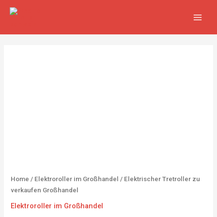
Zum
MAIN
Inhalt
MEN
springen
Home
/
Elektroroller im Großhandel
/ Elektrischer Tretroller zu
verkaufen Großhandel
Elektroroller im Großhandel