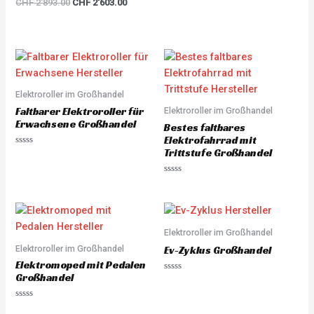
Rated
CHF
2'893.00
CHF
2'603.00
5.00
out of 5
Elektroroller im Großhandel
Faltbarer Elektroroller für
Elektroroller im Großhandel
Erwachsene Großhandel
Bestes faltbares
Elektrofahrrad mit
Trittstufe Großhandel
R
a
t
e
R
d
a
0
t
o
e
u
d
t
0
o
o
Elektroroller im Großhandel
f
u
5
Elektroroller im Großhandel
t
Ev-Zyklus Großhandel
o
Elektromoped mit Pedalen
f
5
Großhandel
R
a
t
e
R
d