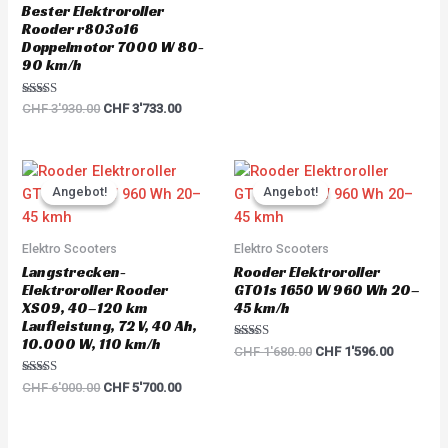
out of 5
Bester Elektroroller
Rooder r803o16
Doppelmotor 7000 W 80-
90 km/h
Rated
CHF
3'930.00
CHF
3'733.00
5.00
out of 5
Original
Current
Original
Current
price
price
price
price
Angebot!
Angebot!
Angebot!
Angebot!
was:
is:
was:
is:
CHF 6'000.00.
CHF 5'700.00.
CHF 1'680.00.
CHF 1'59
Elektro Scooters
Elektro Scooters
Langstrecken-
Rooder Elektroroller
Elektroroller Rooder
GT01s 1650 W 960 Wh 20–
XS09, 40–120 km
45 km/h
Laufleistung, 72 V, 40 Ah,
10.000 W, 110 km/h
Rated
CHF
1'680.00
CHF
1'596.00
5.00
out of 5
Rated
CHF
6'000.00
CHF
5'700.00
5.00
out of 5