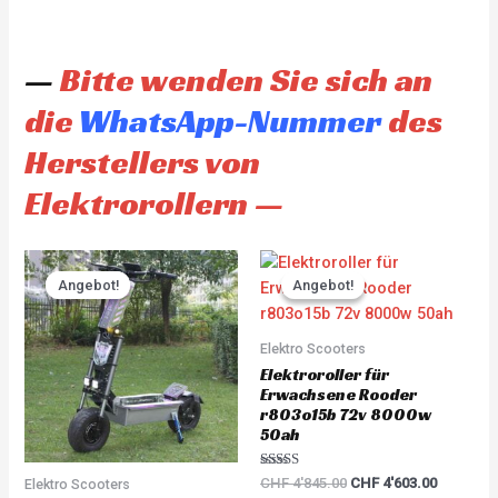
—
Bitte wenden Sie sich an
die
WhatsApp-Nummer
des
Herstellers von
Elektrorollern —
Original
Current
Original
Current
price
price
price
price
Angebot!
Angebot!
Angebot!
Angebot!
was:
is:
was:
is:
CHF 3'930.00.
CHF 3'733.00.
CHF 4'845.00.
CHF 4'60
Elektro Scooters
Elektroroller für
Erwachsene Rooder
r803o15b 72v 8000w
50ah
Rated
CHF
4'845.00
CHF
4'603.00
Elektro Scooters
5.00