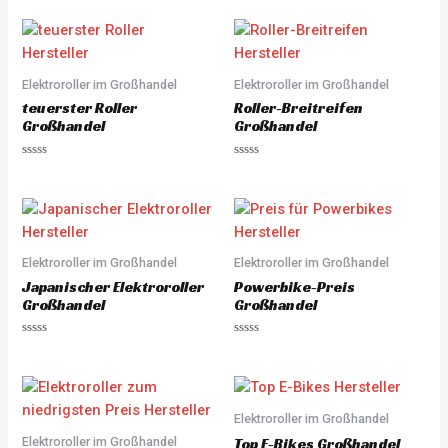
a
0
t
o
e
u
d
t
0
o
o
f
u
5
Elektroroller im Großhandel
Elektroroller im Großhandel
t
o
teuerster Roller
Roller-Breitreifen
f
5
Großhandel
Großhandel
R
R
a
a
t
t
e
e
d
d
0
0
o
o
u
u
Elektroroller im Großhandel
Elektroroller im Großhandel
t
t
o
o
Japanischer Elektroroller
Powerbike-Preis
f
f
5
5
Großhandel
Großhandel
R
R
a
a
t
t
e
e
d
d
0
0
o
o
Elektroroller im Großhandel
u
u
Elektroroller im Großhandel
t
t
Top E-Bikes Großhandel