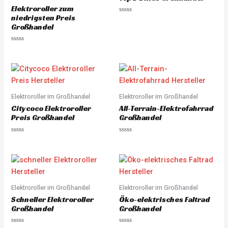
o
o
Elektroroller zum
f
f
5
5
niedrigsten Preis
R
a
Großhandel
t
e
d
R
0
a
o
t
u
e
t
d
o
0
f
o
5
u
Elektroroller im Großhandel
Elektroroller im Großhandel
t
o
Citycoco Elektroroller
All-Terrain-Elektrofahrrad
f
5
Preis Großhandel
Großhandel
R
R
a
a
t
t
e
e
d
d
0
0
o
o
u
u
Elektroroller im Großhandel
Elektroroller im Großhandel
t
t
o
o
Schneller Elektroroller
Öko-elektrisches Faltrad
f
f
5
5
Großhandel
Großhandel