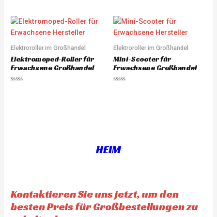
R
R
a
a
t
t
e
e
d
d
0
0
o
o
u
u
Elektroroller im Großhandel
Elektroroller im Großhandel
t
t
o
o
Elektromoped-Roller für
Mini-Scooter für
f
f
5
5
Erwachsene Großhandel
Erwachsene Großhandel
R
R
a
a
t
t
e
e
d
d
0
0
o
o
u
u
t
t
o
o
f
f
HEIM
5
5
Kontaktieren Sie uns jetzt, um den
besten Preis für Großbestellungen zu