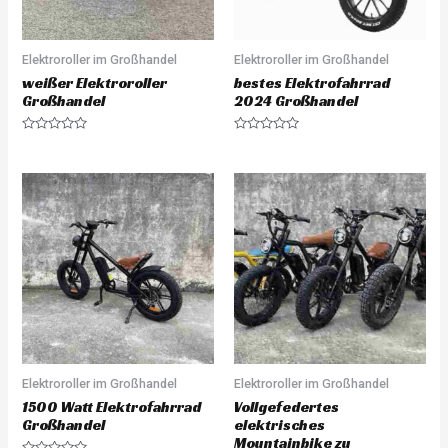
Elektroroller im Großhandel
Elektroroller im Großhandel
weißer Elektroroller
bestes Elektrofahrrad
Großhandel
2024 Großhandel
R
R
a
a
t
t
e
e
d
d
0
0
o
o
u
u
t
t
o
o
f
f
5
5
Elektroroller im Großhandel
Elektroroller im Großhandel
1500 Watt Elektrofahrrad
Vollgefedertes
Großhandel
elektrisches
Mountainbike zu