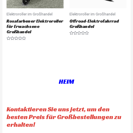
Elektroroller im Großhandel
Elektroroller im Großhandel
Rosafarbener Elektroroller
Offroad-Elektrofahrrad
für Erwachsene
Großhandel
Großhandel
R
a
R
t
a
e
t
d
e
0
d
o
0
u
o
t
u
o
t
f
o
5
f
HEIM
5
Kontaktieren Sie uns jetzt, um den
besten Preis für Großbestellungen zu
erhalten!