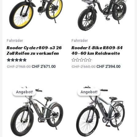
Fahrräder
Fahrräder
Rooder Cycle r809-s3 26
Rooder E-Bike R809-S4
Zoll Reifen zu verkaufen
40–60 km Reichweite
Rated
R
CHF
2'968.00
CHF
2'671.00
CHF
2'660.00
CHF
2'394.00
5.00
a
out of 5
t
e
d
0
Original
Current
Original
Current
o
price
price
price
price
u
Angebot!
Angebot!
Angebot!
Angebot!
was:
is:
was:
is:
t
o
CHF 2'893.00.
CHF 2'603.00.
CHF 2'893.00.
CHF 2'60
f
5