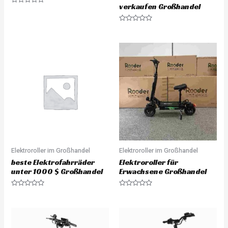
verkaufen Großhandel
R
a
t
e
R
d
a
0
t
o
e
u
d
t
0
o
o
f
u
5
t
o
f
5
Elektroroller im Großhandel
Elektroroller im Großhandel
beste Elektrofahrräder
Elektroroller für
unter 1000 $ Großhandel
Erwachsene Großhandel
R
R
a
a
t
t
e
e
d
d
0
0