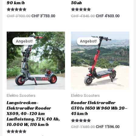
90 km/h
50ah
Rated
Rated
CHF
3'930.00
CHF
3'733.00
CHF
4'845.00
CHF
4'603.00
5.00
5.00
out of 5
out of 5
Original
Current
Original
Current
price
price
price
price
Angebot!
Angebot!
Angebot!
Angebot!
was:
is:
was:
is:
CHF 6'000.00.
CHF 5'700.00.
CHF 1'680.00.
CHF 1'59
Elektro Scooters
Elektro Scooters
Langstrecken-
Rooder Elektroroller
Elektroroller Rooder
GT01s 1650 W 960 Wh 20–
XS09, 40–120 km
45 km/h
Laufleistung, 72 V, 40 Ah,
10.000 W, 110 km/h
Rated
CHF
1'680.00
CHF
1'596.00
5.00
out of 5