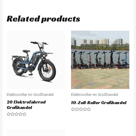
Related products
Elektroroller im Großhandel
Elektroroller im Großhandel
20 Elektrofahrrad
10-Zoll-Roller Großhandel
Großhandel
Rated
0
Rated
out
0
of
out
5
of
5