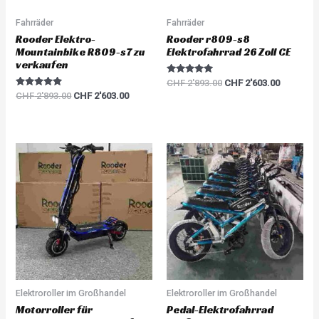
Fahrräder
Fahrräder
Rooder Elektro-
Rooder r809-s8
Mountainbike R809-s7 zu
Elektrofahrrad 26 Zoll CE
verkaufen
Rated
CHF
2'893.00
CHF
2'603.00
5.00
Rated
CHF
2'893.00
CHF
2'603.00
out of 5
5.00
out of 5
Elektroroller im Großhandel
Elektroroller im Großhandel
Motorroller für
Pedal-Elektrofahrrad