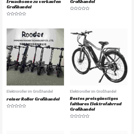
Erwachsene zu verkaufen
Großhandel
Großhandel
R
a
R
t
a
e
t
d
e
0
d
o
0
u
o
t
u
o
t
f
o
5
f
5
Elektroroller im Großhandel
Elektroroller im Großhandel
Bestes preisgünstiges
reiner Roller Großhandel
faltbares Elektrofahrrad
Großhandel
R
a
t
R
e
a
d
t
0
e
o