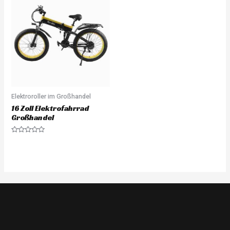
Elektroroller im Großhandel
16 Zoll Elektrofahrrad
Großhandel
Rated
0
out
of
5