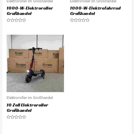
Elektroroller im Großhandel
Elektroroller im Großhandel
1000-W-Elektroroller
1000-W-Elektrofahrrad
Großhandel
Großhandel
Rated
Rated
0
0
out
out
of
of
5
5
Elektroroller im Großhandel
10 Zoll Elektroroller
Großhandel
Rated
0
out
of