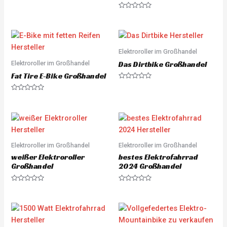
0
o
R
u
a
t
t
o
e
f
d
5
0
o
Elektroroller im Großhandel
u
Elektroroller im Großhandel
t
Das Dirtbike Großhandel
o
Fat Tire E-Bike Großhandel
f
5
R
a
R
t
a
e
t
d
e
0
d
o
0
u
o
t
u
o
Elektroroller im Großhandel
Elektroroller im Großhandel
t
f
o
5
weißer Elektroroller
bestes Elektrofahrrad
f
5
Großhandel
2024 Großhandel
R
R
a
a
t
t
e
e
d
d
0
0
o
o