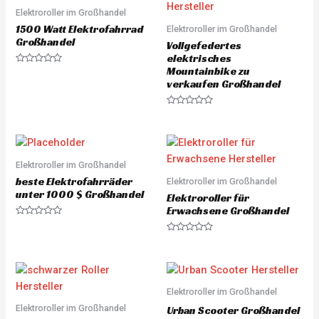
u
u
Elektroroller im Großhandel
t
t
o
o
1500 Watt Elektrofahrrad
Elektroroller im Großhandel
f
f
5
5
Großhandel
Vollgefedertes
elektrisches
Mountainbike zu
R
a
verkaufen Großhandel
t
e
d
R
0
a
o
t
u
e
t
d
o
0
f
o
Elektroroller im Großhandel
5
u
beste Elektrofahrräder
Elektroroller im Großhandel
t
o
unter 1000 $ Großhandel
Elektroroller für
f
5
Erwachsene Großhandel
R
a
R
t
a
e
t
d
e
0
d
o
0
u
o
Elektroroller im Großhandel
t
u
o
Elektroroller im Großhandel
t
Urban Scooter Großhandel
f
o
5