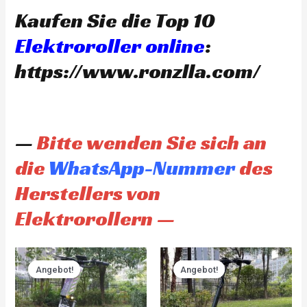
Kaufen Sie die Top 10
Elektroroller online
:
https://www.ronzlla.com/
—
Bitte wenden Sie sich an
die
WhatsApp-Nummer
des
Herstellers von
Elektrorollern —
Original
Current
Original
Current
price
price
price
price
Angebot!
Angebot!
Angebot!
Angebot!
was:
is:
was:
is:
CHF 3'930.00.
CHF 3'733.00.
CHF 4'845.00.
CHF 4'60