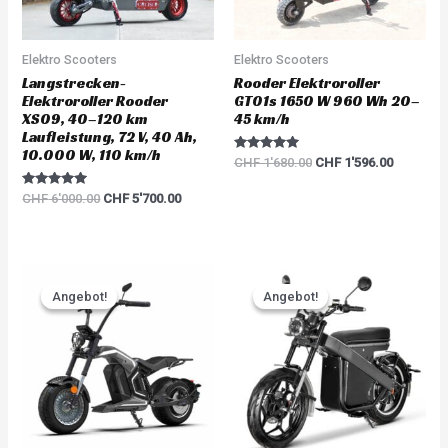
Elektro Scooters
Elektro Scooters
Langstrecken-
Rooder Elektroroller
Elektroroller Rooder
GT01s 1650 W 960 Wh 20–
XS09, 40–120 km
45 km/h
Laufleistung, 72 V, 40 Ah,
10.000 W, 110 km/h
Rated
CHF
1'680.00
CHF
1'596.00
5.00
out of 5
Rated
CHF
6'000.00
CHF
5'700.00
5.00
out of 5
Original
Current
Original
Current
price
price
price
price
Angebot!
Angebot!
Angebot!
Angebot!
was:
is:
was:
is:
CHF 3'783.00.
CHF 3'594.00.
CHF 5'217.00.
CHF 4'95