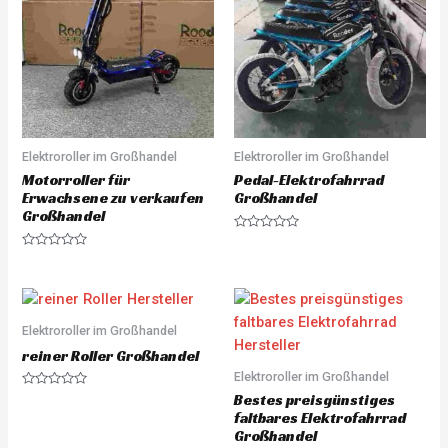
Elektroroller im Großhandel
Elektroroller im Großhandel
Motorroller für
Pedal-Elektrofahrrad
Erwachsene zu verkaufen
Großhandel
Großhandel
R
a
R
t
a
e
t
d
e
0
d
o
0
u
o
Elektroroller im Großhandel
t
u
o
t
reiner Roller Großhandel
f
o
5
Elektroroller im Großhandel
f
5
R
Bestes preisgünstiges
a
faltbares Elektrofahrrad
t
e
Großhandel
d