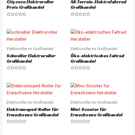
Citycoco Elektroroller
All-Terrain-Elektrofahrrad
f
5
Preis Großhandel
Großhandel
R
R
a
a
t
t
e
e
d
d
0
0
o
o
u
u
Elektroroller im Großhandel
Elektroroller im Großhandel
t
t
o
o
Schneller Elektroroller
Öko-elektrisches Faltrad
f
f
5
5
Großhandel
Großhandel
R
R
a
a
t
t
e
e
d
d
0
0
o
o
u
u
Elektroroller im Großhandel
Elektroroller im Großhandel
t
t
o
o
Elektromoped-Roller für
Mini-Scooter für
f
f
5
5
Erwachsene Großhandel
Erwachsene Großhandel
R
R
a
a
t
t