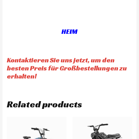
e
e
d
d
0
0
o
o
u
u
t
t
o
o
f
f
HEIM
5
5
Kontaktieren Sie uns jetzt, um den
besten Preis für Großbestellungen zu
erhalten!
Related products