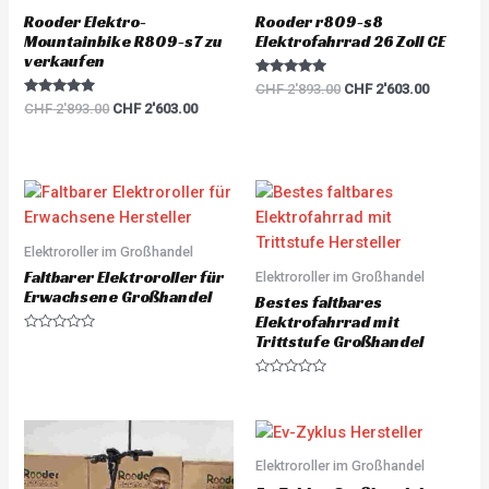
Rooder Elektro-
Rooder r809-s8
Mountainbike R809-s7 zu
Elektrofahrrad 26 Zoll CE
verkaufen
Rated
CHF
2'893.00
CHF
2'603.00
5.00
Rated
CHF
2'893.00
CHF
2'603.00
out of 5
5.00
out of 5
Elektroroller im Großhandel
Faltbarer Elektroroller für
Elektroroller im Großhandel
Erwachsene Großhandel
Bestes faltbares
Elektrofahrrad mit
Trittstufe Großhandel
R
a
t
e
R
d
a
0
t
o
e
u
d
t
0
o
o
Elektroroller im Großhandel
f
u
5