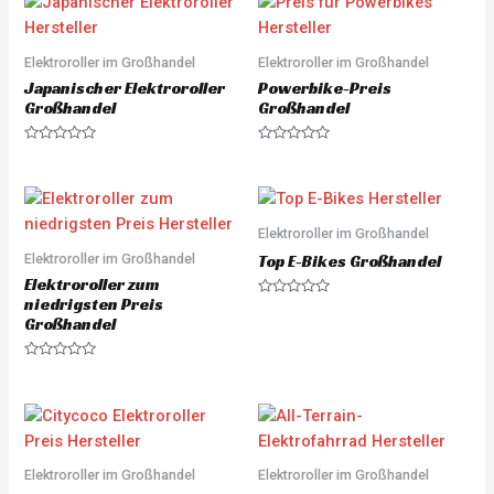
d
d
0
0
o
o
u
u
Elektroroller im Großhandel
Elektroroller im Großhandel
t
t
o
o
Japanischer Elektroroller
Powerbike-Preis
f
f
5
5
Großhandel
Großhandel
R
R
a
a
t
t
e
e
d
d
0
0
o
o
Elektroroller im Großhandel
u
u
Elektroroller im Großhandel
t
t
Top E-Bikes Großhandel
o
o
Elektroroller zum
f
f
5
5
niedrigsten Preis
R
a
Großhandel
t
e
d
R
0
a
o
t
u
e
t
d
o
0
f
o
5
u
Elektroroller im Großhandel
Elektroroller im Großhandel
t
o