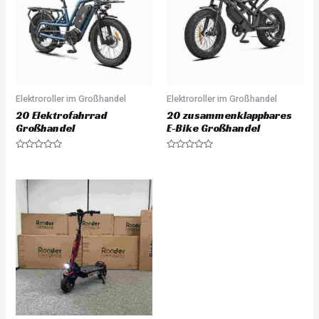
Elektroroller im Großhandel
Elektroroller im Großhandel
20 Elektrofahrrad
20 zusammenklappbares
Großhandel
E-Bike Großhandel
Rated
Rated
0
0
out
out
of
of
5
5