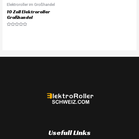
Elektroroller im Großhandel
10 Zoll Elektroroller
Großhandel
Rated
0
out
of
5
Usefull Links