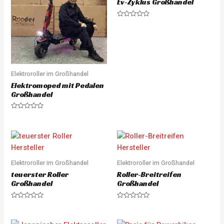
t
Ev-Zyklus Großhandel
o
f
5
R
a
t
e
d
0
o
u
t
Elektroroller im Großhandel
o
f
Elektromoped mit Pedalen
5
Großhandel
R
a
t
e
d
0
o
u
Elektroroller im Großhandel
Elektroroller im Großhandel
t
o
teuerster Roller
Roller-Breitreifen
f
5
Großhandel
Großhandel
R
R
a
a
t
t
e
e