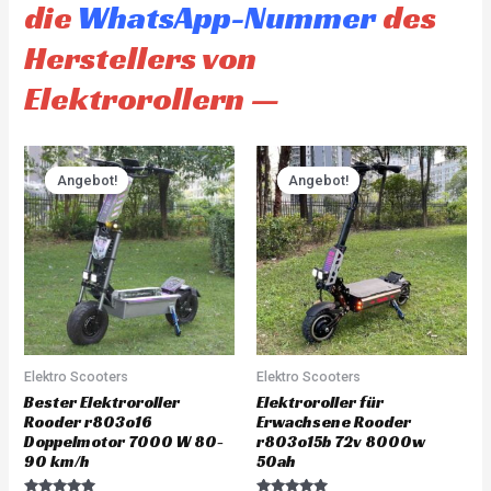
die
WhatsApp-Nummer
des
Herstellers von
Elektrorollern —
Original
Current
Original
Current
price
price
price
price
Angebot!
Angebot!
Angebot!
Angebot!
was:
is:
was:
is:
CHF 3'930.00.
CHF 3'733.00.
CHF 4'845.00.
CHF 4'60
Elektro Scooters
Elektro Scooters
Bester Elektroroller
Elektroroller für
Rooder r803o16
Erwachsene Rooder
Doppelmotor 7000 W 80-
r803o15b 72v 8000w
90 km/h
50ah