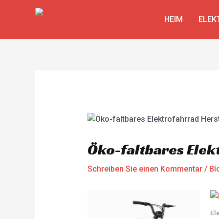
Zum
Beitragsnavigation
Inhalt
HEIM
ELEK
springen
Öko-faltbares Elek
Schreiben Sie einen Kommentar
/
Bl
El