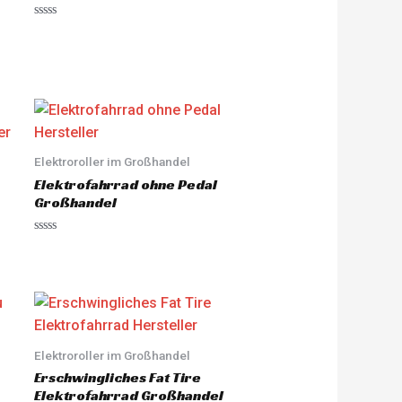
R
a
t
e
d
0
o
u
t
o
f
5
Elektroroller im Großhandel
Elektrofahrrad ohne Pedal
Großhandel
R
a
t
e
d
0
o
u
t
o
Elektroroller im Großhandel
f
5
Erschwingliches Fat Tire
Elektrofahrrad Großhandel