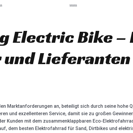
R
a
t
e
d
g Electric Bike –
0
o
u
t
o
r und Lieferanten
f
5
h den Marktanforderungen an, beteiligt sich durch seine hohe
en und exzellenteren Service, damit sie zu großen Gewinner
 der Kunden mit dem zusammenklappbaren Eco-Elektrofahrrad,
uf, dem besten Elektrofahrrad für Sand, Dirtbikes und elektr