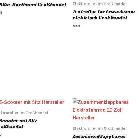
Elektroroller im Großhandel
Bike-Sortiment Großhandel
Tretroller für Erwachsene
elektrisch Großhandel
R
a
t
e
d
0
o
u
t
o
f
5
ektroroller im Großhandel
Scooter mit Sitz
roßhandel
Elektroroller im Großhandel
Zusammenklappbares