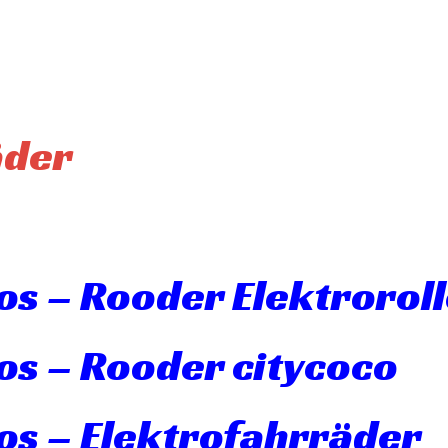
äder
s – Rooder Elektroroll
os – Rooder citycoco
os – Elektrofahrräder