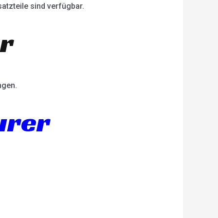
atzteile sind verfügbar.
er
ngen.
urer