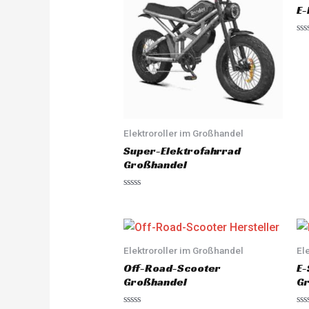
E-
R
a
t
e
d
0
o
u
t
o
f
Elektroroller im Großhandel
5
Super-Elektrofahrrad
Großhandel
R
a
t
e
d
0
o
Elektroroller im Großhandel
El
u
Off-Road-Scooter
E-
t
o
Großhandel
G
f
5