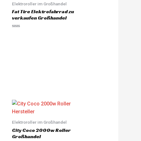
Elektroroller im Großhandel
Fat Tire Elektrofahrrad zu
verkaufen Großhandel
R
a
t
e
d
0
o
u
t
o
f
5
Elektroroller im Großhandel
City Coco 2000w Roller
Großhandel