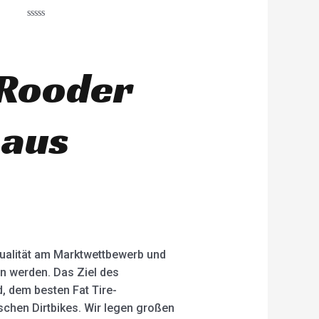
R
a
t
e
d
 Rooder
0
o
u
t
o
 aus
f
5
 Qualität am Marktwettbewerb und
n werden. Das Ziel des
 dem besten Fat Tire-
ischen Dirtbikes. Wir legen großen