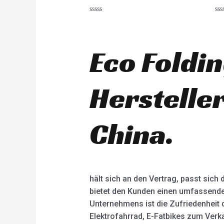
R
R
a
a
t
t
e
e
d
d
Eco Foldin
0
0
o
o
u
u
t
t
o
o
Herstelle
f
f
5
5
China.
hält sich an den Vertrag, passt sic
bietet den Kunden einen umfassender
Unternehmens ist die Zufriedenheit
Elektrofahrrad, E-Fatbikes zum Verka