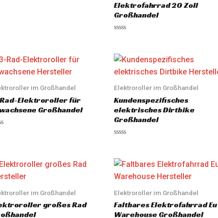
Elektrofahrrad 20 Zoll
Großhandel
R
a
t
e
d
0
o
u
ektroroller im Großhandel
Elektroroller im Großhandel
t
o
Rad-Elektroroller für
Kundenspezifisches
f
5
rwachsene Großhandel
elektrisches Dirtbike
Großhandel
R
a
t
e
d
0
o
u
ektroroller im Großhandel
Elektroroller im Großhandel
t
o
ektroroller großes Rad
Faltbares Elektrofahrrad Eu
f
5
roßhandel
Warehouse Großhandel