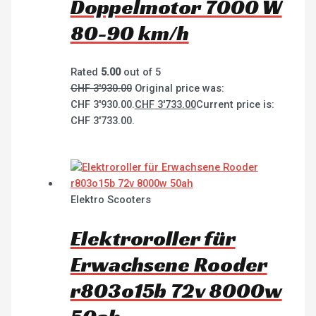
Doppelmotor 7000 W
80-90 km/h
Rated
5.00
out of 5
CHF
3'930.00
Original price was:
CHF 3'930.00.
CHF
3'733.00
Current price is:
CHF 3'733.00.
Elektro Scooters
Elektroroller für
Erwachsene Rooder
r803o15b 72v 8000w