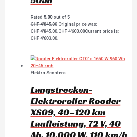
50ah
Rated
5.00
out of 5
CHF
4'845.00
Original price was:
CHF 4'845.00.
CHF
4'603.00
Current price is:
CHF 4'603.00.
Elektro Scooters
Langstrecken-
Elektroroller Rooder
XS09, 40–120 km
Laufleistung, 72 V, 40
Ah, 10.000 W, 110 km/h